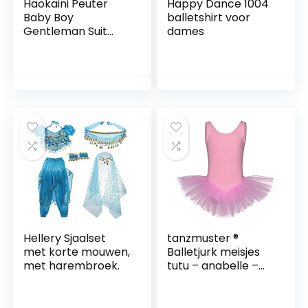
Haokaini Peuter
Happy Dance 1004
Baby Boy
balletshirt voor
Gentleman Suit
dames
Shirt + Vest +
Gestreepte Shorts
+ Strikstropdas
Hellery Sjaalset
tanzmuster ®
met korte mouwen,
Balletjurk meisjes
met harembroek.
tutu – anabelle –
van zacht katoen
met tuturok voor
kinderen