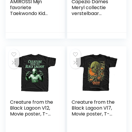
AMIROSSI Mijn
Capezio Dames
favoriete
Meryl collectie
Taekwondo Kid
verstelbaar
Calls Me Tante T-
Camisole turnpakje
Shirt
met knijpvoorkant
Creature from the
Creature from the
Black Lagoon V12,
Black Lagoon V17,
Movie poster, T-
Movie poster, T-
Shirt(BLACK) ALL
Shirt(BLACK) ALL
SIZES
SIZES