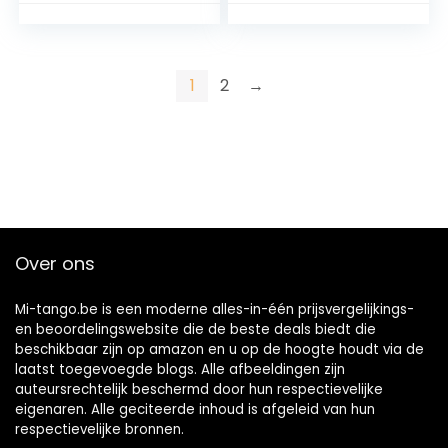
1
2
→
Over ons
Mi-tango.be is een moderne alles-in-één prijsvergelijkings-
en beoordelingswebsite die de beste deals biedt die
beschikbaar zijn op amazon en u op de hoogte houdt via de
laatst toegevoegde blogs. Alle afbeeldingen zijn
auteursrechtelijk beschermd door hun respectievelijke
eigenaren. Alle geciteerde inhoud is afgeleid van hun
respectievelijke bronnen.