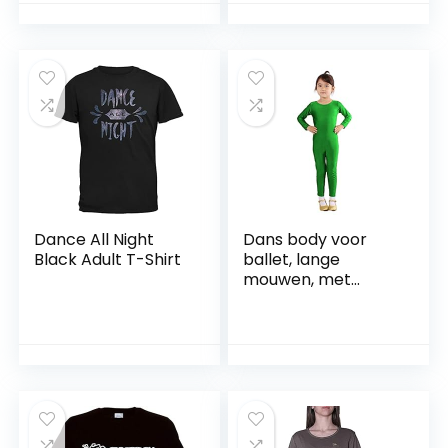
Dance All Night
Dans body voor
Black Adult T-Shirt
ballet, lange
mouwen, met
ritssluiting, body
nude voor
fitnessstudio, sport,
elastisch, ballerina,
yoga, 1-12 jaar