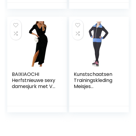
Warme Panty
Gymnastiek Broek
Voor Meisje
Vrouwen(Size:130,C
olor:zwart)
BAIXIAOCHI
Kunstschaatsen
Herfstnieuwe sexy
Trainingskleding
damesjurk met V-
Meisjes
hals, lange
Prestatiejassen
mouwen, splitjurk,
Broekensets
avondjurk rok
Zwarte Dunne
Fleece
Schaatsrolkleding
Voor
Dames(Size:155,Col
or:zwart)