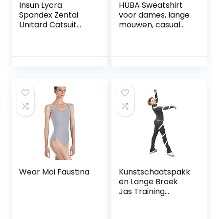
Insun Lycra
HUBA Sweatshirt
Spandex Zentai
voor dames, lange
Unitard Catsuit
mouwen, casual
voor volwassenen
pullover,
knuffelpullover,
ronde hals,
elegant, casual,
zonder capuchon,
doodshoofd,
bedrukt, effen
vintage shirt met
lange mouwen,
tuniek, tops, T-
shirt
Wear Moi Faustina
Kunstschaatspakk
en Lange Broek
Jas Training
Schaatsen Outfit
Compressie