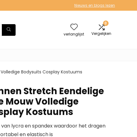
Nieuws en blogs lezen
0
Vergelijken
verlanglijst
 Volledige Bodysuits Cosplay Kostuums
nnen Stretch Eendelige
e Mouw Volledige
osplay Kostuums
t van lycra en spandex waardoor het dragen
rtabel en elastisch is