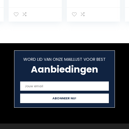
carnaval
Fleece
dansen outfits
Waterdichte
buik dans top
Elastische
beha en buik
Schaatsbroek
dansen riem 2-
Tienerschaatsle
delige set,
ggings(Size:130,
melkachtig wit,
Color:zwart)
groot
WORD LID VAN ONZE MAILLIJST VOOR BEST
Aanbiedingen