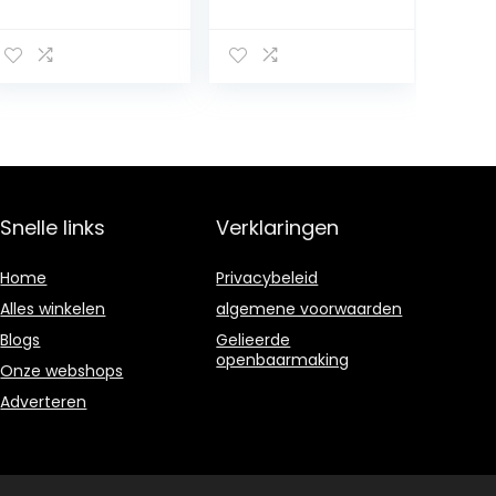
badpak met
Prestatiejassen
patroon,
Broekensets
geplooid,
Zwarte Dunne
gevoerd,
Fleece
bikinitop, hoge
Schaatsrolkledin
taille, buikweg,
g Voor
bikinibroek,
Dames(Size:155,
bikiniset,
Color:zwart)
badmode,
strandmode,
Snelle links
Verklaringen
zwempak,
strandkleding,
badkleding
Home
Privacybeleid
Alles winkelen
algemene voorwaarden
Blogs
Gelieerde
openbaarmaking
Onze webshops
Adverteren