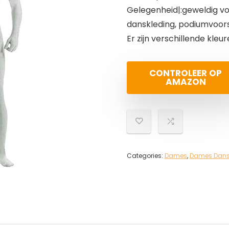
Gelegenheid|:geweldig v
danskleding, podiumvoors
Er zijn verschillende kle
CONTROLEER OP
AMAZON
Categories:
Dames
,
Dames Danst