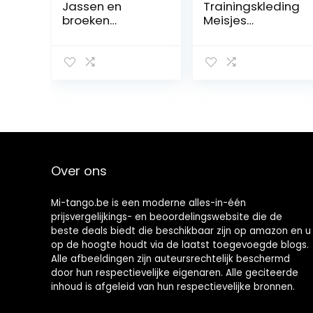
Jassen en
Trainingskleding
broeken
Meisjes
Kunstschaatsle
Prestatiejassen
gging voor
Broekensets
meisjes Skate
Zwarte Dunne
sportkledingset(
Fleece
Size:140,Color:Ro
Schaatsrolkledin
ze)
g Voor
Dames(Size:155,
Color:zwart)
Over ons
Mi-tango.be is een moderne alles-in-één
prijsvergelijkings- en beoordelingswebsite die de
beste deals biedt die beschikbaar zijn op amazon en u
op de hoogte houdt via de laatst toegevoegde blogs.
Alle afbeeldingen zijn auteursrechtelijk beschermd
door hun respectievelijke eigenaren. Alle geciteerde
inhoud is afgeleid van hun respectievelijke bronnen.