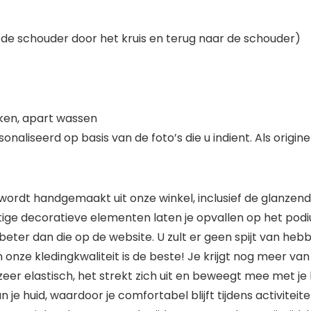
 schouder door het kruis en terug naar de schouder)
ken, apart wassen
aliseerd op basis van de foto’s die u indient. Als origi
 wordt handgemaakt uit onze winkel, inclusief de glanzen
ige decoratieve elementen laten je opvallen op het pod
eel beter dan die op de website. U zult er geen spijt van
onze kledingkwaliteit is de beste! Je krijgt nog meer van
zeer elastisch, het strekt zich uit en beweegt mee met je
je huid, waardoor je comfortabel blijft tijdens activiteit