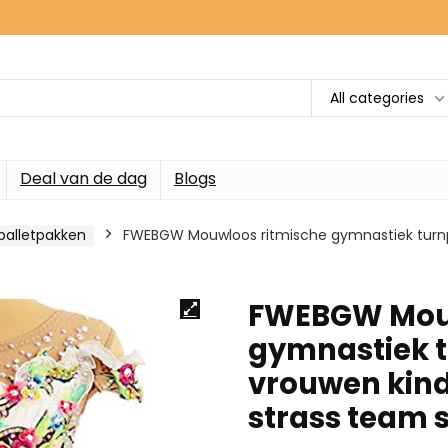
All categories
Deal van de dag
Blogs
alletpakken
FWEBGW Mouwloos ritmische gymnastiek turnpa
FWEBGW Mouw
gymnastiek t
vrouwen kind
strass team s