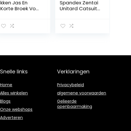
kken Jas En
Spandex Zentai
Korte Broek Voor
Unitard Catsuit
Meisjes Dames
voor
Trainingswedstri
volwassenen
jd Schaatsen
Warme
Gymnastiek(Siz
e:155,Color:Purpe
r)
Snelle links
Verklaringen
Home
Privacybeleid
Alles winkelen
algemene voorwaarden
Blogs
Gelieerde
openbaarmaking
Onze webshops
Adverteren