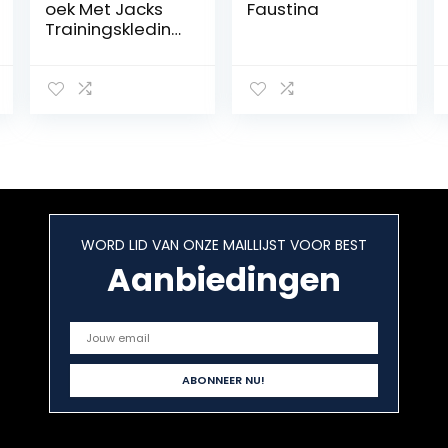
oek Met Jacks
Faustina
Trainingskleding
Fleece
Waterdichte
Elastische
Schaatsbroek
Tienerschaatsle
ggings(Size:130,
Color:zwart)
WORD LID VAN ONZE MAILLIJST VOOR BEST
Aanbiedingen