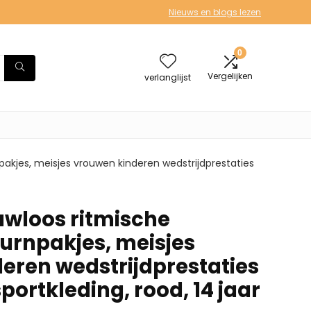
Nieuws en blogs lezen
0
Vergelijken
verlanglijst
kjes, meisjes vrouwen kinderen wedstrijdprestaties
loos ritmische
urnpakjes, meisjes
eren wedstrijdprestaties
portkleding, rood, 14 jaar