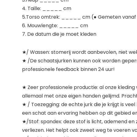
4. Taille: _____ cm
5.Torso omtrek: _____ cm (● Gemeten vanaf de
6. Mouwlengte: _____ cm
7. De datum die je moet kleden
★/ Wassen: stomerij wordt aanbevolen, niet we
★ /De schaatsjurken kunnen ook worden geperson
professionele feedback binnen 24 uur!
★ Zeer professionele productie: al onze kleding
allemaal met onze eigen handen gelijmd. Pracht
★ / Toezegging: de echte jurk die je krijgt is v
een schat aan ervaring hebben op dit gebied en 
★/Stof: spandex: deze stof is licht, ademend en 
verliezen. Het helpt ook zweet weg te voeren van 