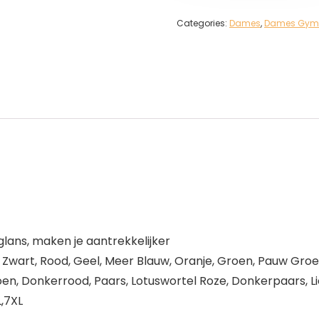
Categories:
Dames
,
Dames Gym- 
lans, maken je aantrekkelijker
n, Zwart, Rood, Geel, Meer Blauw, Oranje, Groen, Pauw Groe
roen, Donkerrood, Paars, Lotuswortel Roze, Donkerpaars, L
L,7XL