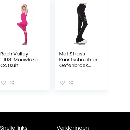
Roch Valley
Met Strass
‘L108’ Mouwloze
Kunstschaatsen
Catsuit
Oefenbroek
Dans Elasticiteit
Slanke Meisjes
Dames
Snelle links
Verklaringen