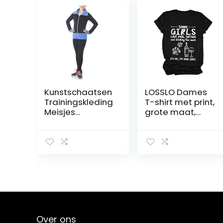
Kunstschaatsen
LOSSLO Dames
Trainingskleding
T-shirt met print,
Meisjes
grote maat,
Prestatiejassen
casual, basic,
Broekensets
tieners, korte
Zwarte Dunne
mouwen, T-shirt,
Fleece
bovenstuk, T-
Schaatsrolkledin
shirt, tuniek,
g Voor
blouse, sport,
Dames(Size:155,
meisjes, basic
Color:zwart)
shirt, sweatshirt,
hemd,
oversized, T-
Over ons
shirt