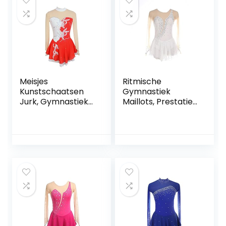
FiveShops (Color :
FiveShops (Color :
R, Grootte : XX-
T, Grootte : S)
Large)
Meisjes
Ritmische
Kunstschaatsen
Gymnastiek
Jurk, Gymnastiek
Maillots, Prestaties
Maillots Schaatsen
Meisjes Dames
Concurrentie
Mouwloos
Kostuum Lange
Competitie
Mouwen Dans
Spandex Hoge
Kostuums Voor
Elasticiteit
Meisje Volwassen
Professioneel
FiveShops (Color :
FiveShops (Color :
P, Grootte : XL)
Wit, Grootte : 3XL)