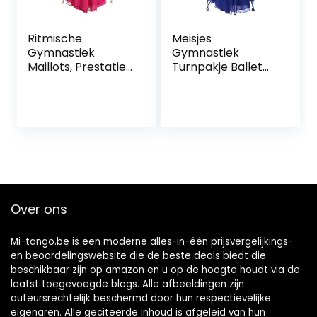
Ritmische
Meisjes
Gymnastiek
Gymnastiek
Maillots, Prestaties
Turnpakje Ballet
Meisjes Dames
Jurk, Lange
Mouwloos
Mouwen Splice
Competitie
Back Figuur
Spandex Hoge
Schaatsen Jurk
Elasticiteit
Hedendaagse
Professioneel
Lyrische Dans
FiveShops (Color :
Kostuums
Rose red, Grootte :
FiveShops (Color :
3XL)
Royal blue,
Over ons
Grootte : XL)
Mi-tango.be is een moderne alles-in-één prijsvergelijkings-
en beoordelingswebsite die de beste deals biedt die
beschikbaar zijn op amazon en u op de hoogte houdt via de
laatst toegevoegde blogs. Alle afbeeldingen zijn
auteursrechtelijk beschermd door hun respectievelijke
eigenaren. Alle geciteerde inhoud is afgeleid van hun