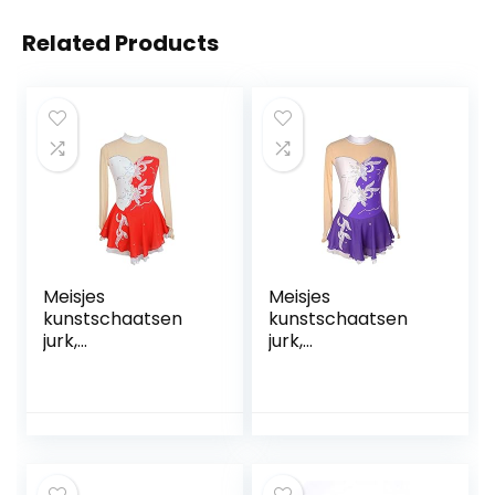
Related Products
Meisjes
Meisjes
kunstschaatsen
kunstschaatsen
jurk,
jurk,
dansvoorstelling
dansvoorstelling
competitie kleding
competitie kleding
ijs pak bloemen
ijs pak bloemen
patroon ijs rok
patroon ijs rok
kleding jurken
kleding jurken
handgemaakt
handgemaakt