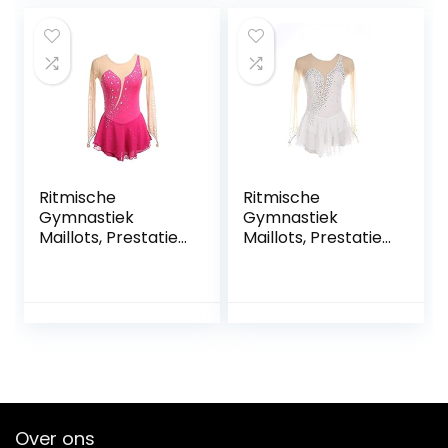
Meisje Volwassen
handgemaakt
FiveShops (Color :
FiveShops (Color :
P, Grootte : XL)
N, Grootte : M)
Ritmische
Ritmische
Gymnastiek
Gymnastiek
Maillots, Prestaties
Maillots, Prestaties
Meisjes Dames
Meisjes Dames
Mouwloos
Mouwloos
Competitie
Competitie
Spandex Hoge
Spandex Hoge
Elasticiteit
Elasticiteit
Professioneel
Professioneel
FiveShops (Color :
FiveShops (Color :
Rose red, Grootte :
Wit, Grootte : XS)
3XL)
Over ons