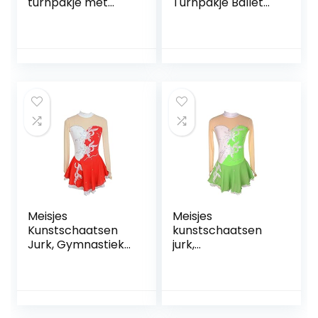
turnpakje met
Turnpakje Ballet
lange mouwen
Jurk, Lange
voor meisjes door
Mouwen Splice
Velocity Pro Sport
Back Figuur
Schaatsen Jurk
Hedendaagse
Lyrische Dans
Kostuums
FiveShops (Color :
Navy blue, Grootte
: M)
Meisjes
Meisjes
Kunstschaatsen
kunstschaatsen
Jurk, Gymnastiek
jurk,
Maillots Schaatsen
dansvoorstelling
Concurrentie
competitie kleding
Kostuum Lange
ijs pak bloemen
Mouwen Dans
patroon ijs rok
Kostuums Voor
kleding jurken