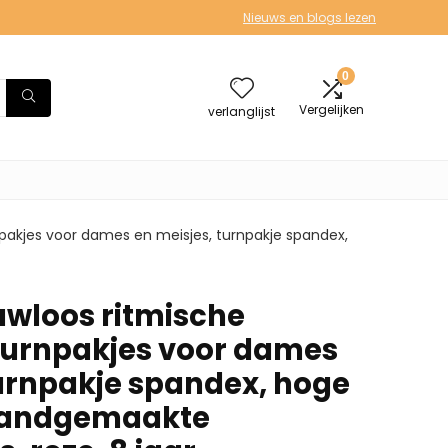
Nieuws en blogs lezen
0
Vergelijken
verlanglijst
akjes voor dames en meisjes, turnpakje spandex,
loos ritmische
turnpakjes voor dames
turnpakje spandex, hoge
, handgemaakte