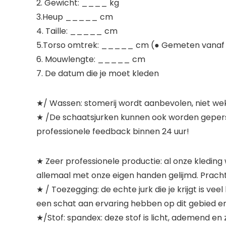
2. Gewicht: ____ kg
3.Heup _____ cm
4. Taille: _____ cm
5.Torso omtrek: _____ cm (● Gemeten vanaf de
6. Mouwlengte: _____ cm
7. De datum die je moet kleden
★/ Wassen: stomerij wordt aanbevolen, niet we
★ /De schaatsjurken kunnen ook worden geperson
professionele feedback binnen 24 uur!
★ Zeer professionele productie: al onze kleding
allemaal met onze eigen handen gelijmd. Pracht
★ / Toezegging: de echte jurk die je krijgt is v
een schat aan ervaring hebben op dit gebied en 
★/Stof: spandex: deze stof is licht, ademend en 