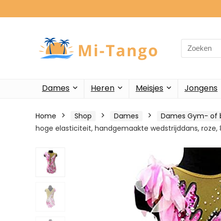
Search
for:
Dames
Heren
Meisjes
Jongens
Home
Shop
Dames
Dames Gym- of b
hoge elasticiteit, handgemaakte wedstrijddans, roze, 