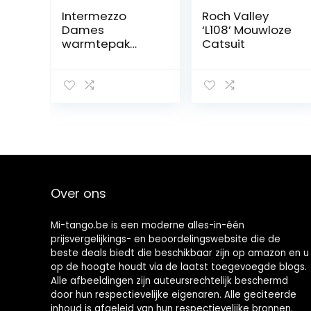
Intermezzo
Roch Valley
Dames
‘L108’ Mouwloze
warmtepak
Catsuit
4000 skinleg –
mouwloos –
spaghettibandj
es – 100% acryl –
Made in Spain
Over ons
Mi-tango.be is een moderne alles-in-één
prijsvergelijkings- en beoordelingswebsite die de
beste deals biedt die beschikbaar zijn op amazon en u
op de hoogte houdt via de laatst toegevoegde blogs.
Alle afbeeldingen zijn auteursrechtelijk beschermd
door hun respectievelijke eigenaren. Alle geciteerde
inhoud is afgeleid van hun respectievelijke bronnen.