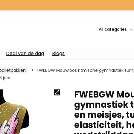
All categories
Deal van de dag
Blogs
alletpakken
FWEBGW Mouwloos ritmische gymnastiek turnp
8 jaar
FWEBGW Mouw
gymnastiek 
en meisjes, 
elasticiteit