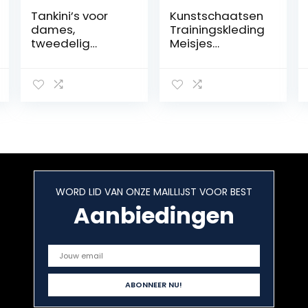
Tankini’s voor
Kunstschaatsen
dames,
Trainingskleding
tweedelig
Meisjes
badpak met
Prestatiejassen
patroon,
Broekensets
geplooid,
Zwarte Dunne
gevoerd,
Fleece
bikinitop, hoge
Schaatsrolkledin
taille, buikweg,
g Voor
bikinibroek,
Dames(Size:155,
bikiniset,
Color:zwart)
badmode,
strandmode,
WORD LID VAN ONZE MAILLIJST VOOR BEST
zwempak,
strandkleding,
Aanbiedingen
badkleding