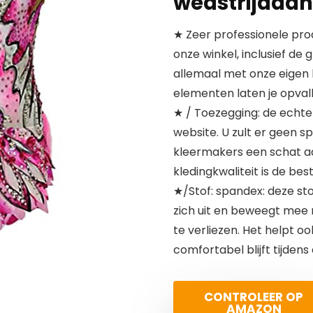
wedstrijddans
★ Zeer professionele pro
onze winkel, inclusief de
allemaal met onze eigen 
elementen laten je opval
★ / Toezegging: de echte j
website. U zult er geen 
kleermakers een schat a
kledingkwaliteit is de bes
★/Stof: spandex: deze stof
zich uit en beweegt mee 
te verliezen. Het helpt o
comfortabel blijft tijdens
CONTROLEER OP
AMAZON