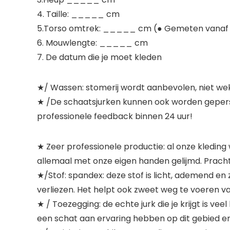
4. Taille: _____ cm
5.Torso omtrek: _____ cm (● Gemeten vanaf de
6. Mouwlengte: _____ cm
7. De datum die je moet kleden
★/ Wassen: stomerij wordt aanbevolen, niet we
★ /De schaatsjurken kunnen ook worden geperson
professionele feedback binnen 24 uur!
★ Zeer professionele productie: al onze kleding
allemaal met onze eigen handen gelijmd. Pracht
★/Stof: spandex: deze stof is licht, ademend en 
verliezen. Het helpt ook zweet weg te voeren van 
★ / Toezegging: de echte jurk die je krijgt is v
een schat aan ervaring hebben op dit gebied en 