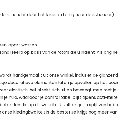
 schouder door het kruis en terug naar de schouder)
ken, apart wassen
aliseerd op basis van de foto’s die u indient. Als origi
 wordt handgemaakt uit onze winkel, inclusief de glanzen
ige decoratieve elementen laten je opvallen op het pod
zeer elastisch, het strekt zich uit en beweegt mee met je
je huid, waardoor je comfortabel blijft tijdens activiteit
eel beter dan die op de website. U zult er geen spijt van
onze kledingkwaliteit is de beste! Je krijgt nog meer van