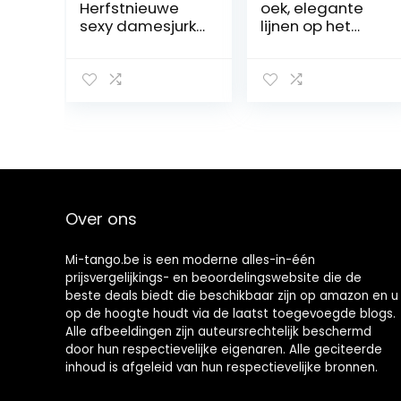
Herfstnieuwe
oek, elegante
sexy damesjurk
lijnen op het
met V-hals,
linkerbeen
lange mouwen,
Warme
splitjurk,
stretchpanty’s
avondjurk rok
voor
volwassenen,
dames en
meisjes Training
Competitieprest
aties
Waterdichte
Over ons
schaatsbroek,Ro
ze,3XS
Mi-tango.be is een moderne alles-in-één
prijsvergelijkings- en beoordelingswebsite die de
beste deals biedt die beschikbaar zijn op amazon en u
op de hoogte houdt via de laatst toegevoegde blogs.
Alle afbeeldingen zijn auteursrechtelijk beschermd
door hun respectievelijke eigenaren. Alle geciteerde
inhoud is afgeleid van hun respectievelijke bronnen.