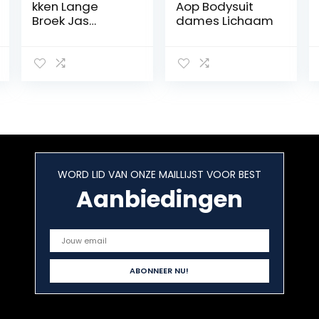
kken Lange
Aop Bodysuit
Broek Jas
dames Lichaam
Training
Schaatsen
Outfit
Compressie
Warme Panty
Gymnastiek
Broek Voor
Meisje
Vrouwen(Size:13
0,Color:zwart)
WORD LID VAN ONZE MAILLIJST VOOR BEST
Aanbiedingen