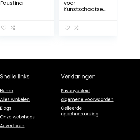
Faustina
voor
Kunstschaatsen
voor
Volwassenen,Sc
haatswedstrijd
Prestatiekleding
voor
Jongen,Lange
Mouwen Flash
Drilling Jacket
(Color : Green,
Size : 3XL)
Snelle links
Verklaringen
Home
Privacybeleid
Alles winkelen
algemene voorwaarden
Blogs
Gelieerde
openbaarmaking
Onze webshops
Adverteren