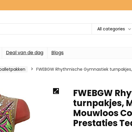
All categories
Deal van de dag
Blogs
alletpakken
FWEBGW Rhythmische Gymnastiek turnpakjes,
FWEBGW Rhy
turnpakjes, 
Mouwloos Com
Prestaties Te