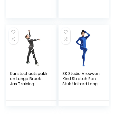
Prestatiejassen
ng voor meisjes
Broekensets
Skate
Zwarte Dunne
sportkledingset(Si
Fleece
ze:140,Color:Roze)
Schaatsrolkleding
Voor
Dames(Size:155,Col
or:zwart)
Kunstschaatspakk
SK Studio Vrouwen
en Lange Broek
Kind Stretch Een
Jas Training
Stuk Unitard Lange
Schaatsen Outfit
Mouw Dans
Compressie
Cosplay Volledige
Warme Panty
Handen Bodysuits
Gymnastiek Broek
Kostuums
Voor Meisje
Vrouwen(Size:130,C