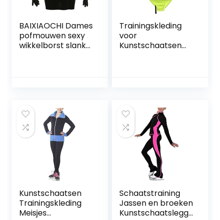
BAIXIAOCHI Dames
Trainingskleding
pofmouwen sexy
voor
wikkelborst slanke
Kunstschaatsen
heupjurk vrouwen
voor
Volwassenen,Scha
atswedstrijd
Prestatiekleding
voor Jongen,Lange
Mouwen Flash
Drilling Jacket
(Color : Green, Size
: 3XL)
Kunstschaatsen
Schaatstraining
Trainingskleding
Jassen en broeken
Meisjes
Kunstschaatsleggi