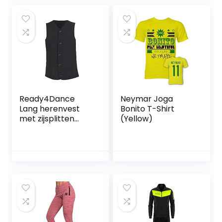
kostuum
Ready4Dance
Neymar Joga
Lang herenvest
Bonito T-Shirt
met zijsplitten
(Yellow)
voor dansen en
standaard