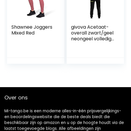
Shawnee Joggers
givova Acetaat-
Mixed Red
overall zwart/geel
neongeel volledige
ritssluiting
Over ons
Mi-tango.be is een moderne alles-in-één prijsvergelijkings-
en beoordelingswebsite die de beste deals biedt die
beschikbaar zijn op amazon en u op de hoogte houdt via de
laatst toegevoegde blogs. Alle afbeeldingen zijn