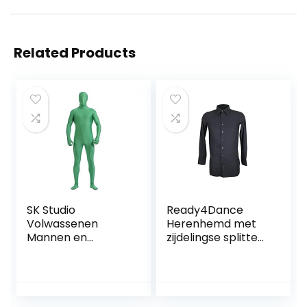
Related Products
SK Studio
Ready4Dance
Volwassenen
Herenhemd met
Mannen en
zijdelingse splitten
kinderen Spandex
voor Latijnse dans
Lycra Unitard full-
en standaard
body pak lange
mouwen elastisch
Full Zentai bodysuit