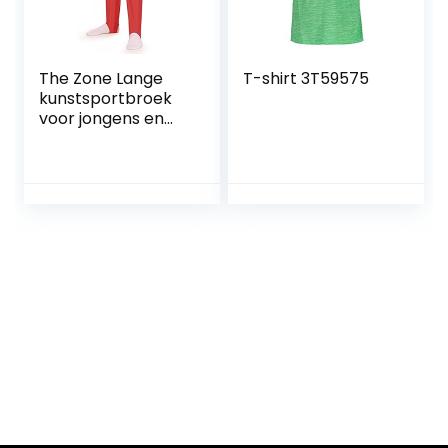
The Zone Lange
T-shirt 3T59575
kunstsportbroek
voor jongens en
heren van
nylon/lycra