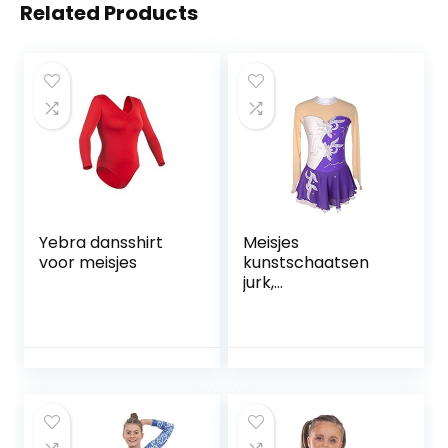
Related Products
Yebra dansshirt
Meisjes
voor meisjes
kunstschaatsen
jurk,
dansvoorstelling
competitie kleding
ijs pak bloemen
patroon ijs rok
kleding jurken
handgemaakt
FiveShops (Color :
T, Grootte : XL)