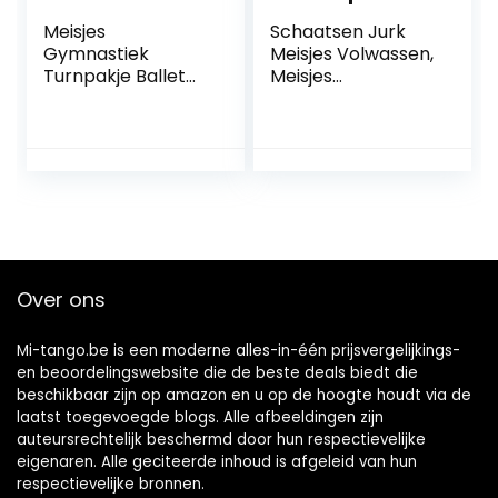
Meisjes
Schaatsen Jurk
Gymnastiek
Meisjes Volwassen,
Turnpakje Ballet
Meisjes
Jurk, Lange
Dansvoorstelling
Mouwen Splice
Wedstrijd Kleding
Back Figuur
Jurken Schaatsen
Schaatsen Jurk
Sexy Kant
Hedendaagse
Wedstrijd Kostuum
Lyrische Dans
Zwart FiveShops
Kostuums
FiveShops (Color :
Navy blue, Grootte
Over ons
: M)
Mi-tango.be is een moderne alles-in-één prijsvergelijkings-
en beoordelingswebsite die de beste deals biedt die
beschikbaar zijn op amazon en u op de hoogte houdt via de
laatst toegevoegde blogs. Alle afbeeldingen zijn
auteursrechtelijk beschermd door hun respectievelijke
eigenaren. Alle geciteerde inhoud is afgeleid van hun
respectievelijke bronnen.