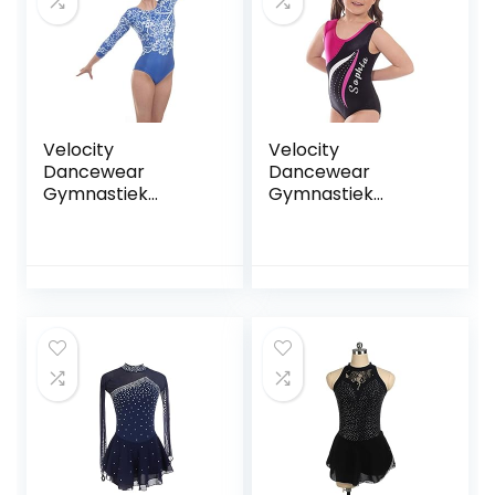
Velocity
Velocity
Dancewear
Dancewear
Gymnastiek
Gymnastiek
turnpakjes voor
turnpakjes voor
meisjes Deluxe
meisjes Deluxe
Gepersonaliseerd
e Mambo lange
mouw en
mouwloos