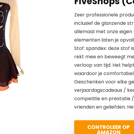
FiveShops (Co
Zeer professionele produc
inclusief de glanzende st
allemaal met onze eigen 
elementen laten je opval
Stof: spandex: deze stof 
rekt mee en beweegt met 
verloop van tijd. Het help
waardoor je comfortabel bl
Geschenken voor elke ge
verjaardagscadeaus / ke
competitie en prestatie /
vrienden en geliefden. He
CONTROLEER OP
AMAZON