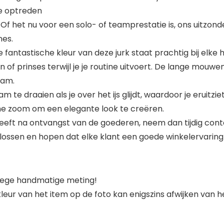
de optreden
Of het nu voor een solo- of teamprestatie is, ons uitzond
nes.
fantastische kleur van deze jurk staat prachtig bij elke h
ngin of prinses terwijl je je routine uitvoert. De lange m
aam.
te draaien als je over het ijs glijdt, waardoor je eruitziet a
e zoom om een ​​elegante look te creëren.
heeft na ontvangst van de goederen, neem dan tijdig conta
lossen en hopen dat elke klant een goede winkelervaring
nwege handmatige meting!
 kleur van het item op de foto kan enigszins afwijken van 