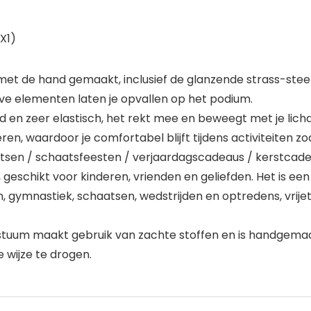
X1)
s met de hand gemaakt, inclusief de glanzende strass-ste
ve elementen laten je opvallen op het podium.
nd en zeer elastisch, het rekt mee en beweegt met je lic
eren, waardoor je comfortabel blijft tijdens activiteiten z
sen / schaatsfeesten / verjaardagscadeaus / kerstcade
geschikt voor kinderen, vrienden en geliefden. Het is een
, gymnastiek, schaatsen, wedstrijden en optredens, vrijet
tuum maakt gebruik van zachte stoffen en is handgemaak
 wijze te drogen.