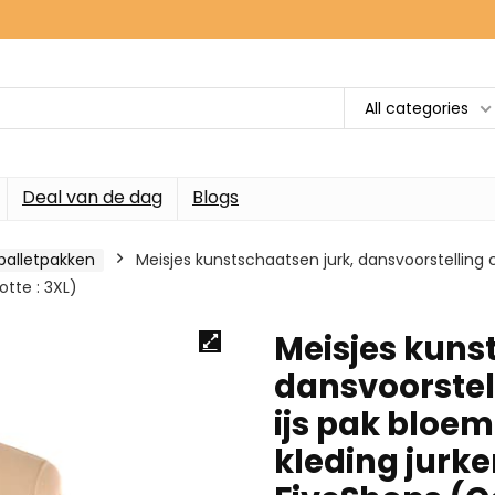
All categories
Deal van de dag
Blogs
balletpakken
Meisjes kunstschaatsen jurk, dansvoorstelling 
tte : 3XL)
Meisjes kuns
dansvoorstel
ijs pak bloem
kleding jur