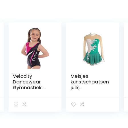
Velocity
Meisjes
Dancewear
kunstschaatsen
Gymnastiek
jurk,
turnpakjes voor
dansvoorstellin
meisjes Deluxe
g competitie
Gepersonaliseer
kleding ijs pak
de Mambo
bloemen
lange mouw en
patroon ijs rok
mouwloos
kleding jurken
handgemaakt