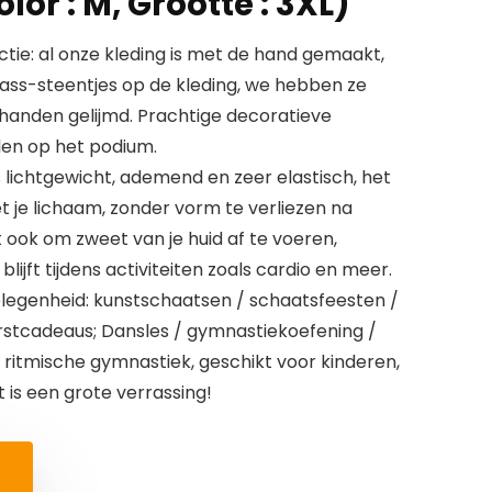
lor : M, Grootte : 3XL)
tie: al onze kleding is met de hand gemaakt,
rass-steentjes op de kleding, we hebben ze
handen gelijmd. Prachtige decoratieve
len op het podium.
is lichtgewicht, ademend en zeer elastisch, het
je lichaam, zonder vorm te verliezen na
t ook om zweet van je huid af te voeren,
ijft tijdens activiteiten zoals cardio en meer.
legenheid: kunstschaatsen / schaatsfeesten /
rstcadeaus; Dansles / gymnastiekoefening /
 ritmische gymnastiek, geschikt voor kinderen,
t is een grote verrassing!