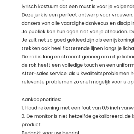
lyrisch kostuum dat een must is voor je volgen
Deze jurk is een perfect ontwerp voor vrouwen. 
dansers van alle vaardigheidsniveaus en discipli
Je publiek kan hun ogen niet van je afhouden. De 
Je zult net zo goed gekleed zijn als een ijskoni
trekken ook heel flatterende lijnen langs je lich
De rok is lang en stroomt genoeg om uit je lichaam 
de rok heeft een volledige touch en een uniform
After-sales service: als u kwaliteitsproblemen 
relevante problemen zo snel mogelijk voor u op
Aankoopnotities:
1. Houd rekening met een fout van 0,5 inch va
2. De monitor is niet hetzelfde gekalibreerd, de
product.
Bedankt voor uw begrip!