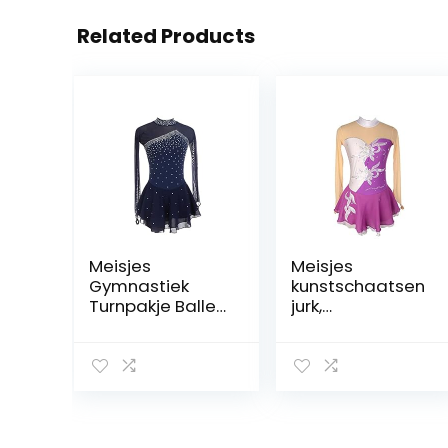
Related Products
Meisjes
Meisjes
Gymnastiek
kunstschaatsen
Turnpakje Ballet
jurk,
Jurk, Lange
dansvoorstellin
Mouwen Splice
g competitie
Back Figuur
kleding ijs pak
Schaatsen Jurk
bloemen
Hedendaagse
patroon ijs rok
Lyrische Dans
kleding jurken
Kostuums
handgemaakt