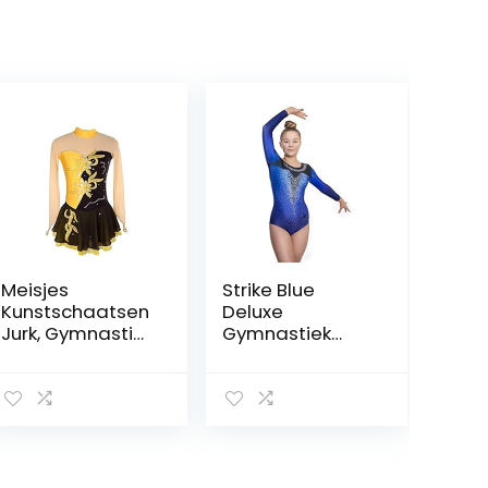
Meisjes
Strike Blue
Kunstschaatsen
Deluxe
Jurk, Gymnastiek
Gymnastiek
Maillots
turnpakje met
Schaatsen
lange mouwen
Concurrentie
voor meisjes
Kostuum Lange
door Velocity
Mouwen Dans
Pro Sport
Kostuums Voor
Meisje