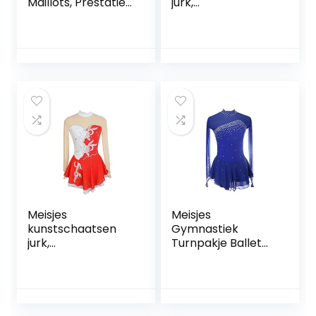
Maillots, Prestaties
jurk,
Meisjes Dames
dansvoorstelling
Mouwloos
competitie kleding
Competitie
ijs pak bloemen
Spandex Hoge
patroon ijs rok
Elasticiteit
kleding jurken
Professioneel
handgemaakt
FiveShops (Color :
FiveShops (Color :
Rose red, Grootte :
L, Grootte : XS)
3XL)
Meisjes
Meisjes
kunstschaatsen
Gymnastiek
jurk,
Turnpakje Ballet
dansvoorstelling
Jurk, Lange
competitie kleding
Mouwen Splice
ijs pak bloemen
Back Figuur
patroon ijs rok
Schaatsen Jurk
kleding jurken
Hedendaagse