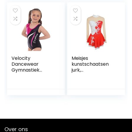
handgemaakt
Lyrische Dans
FiveShops (Color :
Kostuums
R, Grootte : XX-
FiveShops (Color :
Large)
Royal blue,
Grootte : XL)
Velocity
Meisjes
Dancewear
kunstschaatsen
Gymnastiek
jurk,
turnpakjes voor
dansvoorstelling
meisjes Deluxe
competitie kleding
Gepersonaliseerd
ijs pak bloemen
e Mambo lange
patroon ijs rok
mouw en
kleding jurken
mouwloos
handgemaakt
FiveShops (Color :
R, Grootte : L)
Over ons