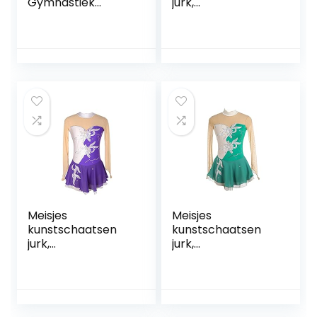
Gymnastiek
jurk,
turnpakjes voor
dansvoorstelling
meisjes Deluxe
competitie kleding
Gepersonaliseerd
ijs pak bloemen
e Mambo lange
patroon ijs rok
mouw en
kleding jurken
mouwloos
handgemaakt
FiveShops (Color :
N, Grootte : M)
Meisjes
Meisjes
kunstschaatsen
kunstschaatsen
jurk,
jurk,
dansvoorstelling
dansvoorstelling
competitie kleding
competitie kleding
ijs pak bloemen
ijs pak bloemen
patroon ijs rok
patroon ijs rok
kleding jurken
kleding jurken