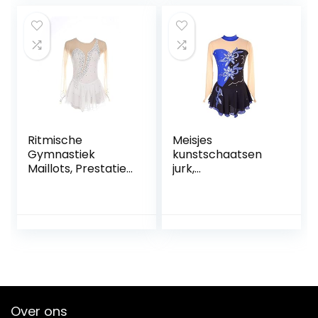
handgemaakt
handgemaakt
FiveShops (Color :
FiveShops (Color :
T, Grootte : S)
X, Grootte : XS)
Ritmische
Meisjes
Gymnastiek
kunstschaatsen
Maillots, Prestaties
jurk,
Meisjes Dames
dansvoorstelling
Mouwloos
competitie kleding
Competitie
ijs pak bloemen
Spandex Hoge
patroon ijs rok
Elasticiteit
kleding jurken
Professioneel
handgemaakt
FiveShops (Color :
FiveShops (Color :
Wit, Grootte : 3XL)
L, Grootte : 3XL)
Over ons