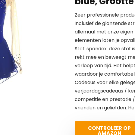
blue, Grootte
Zeer professionele produc
inclusief de glanzende st
allemaal met onze eigen 
elementen laten je opval
Stof: spandex: deze stof 
rekt mee en beweegt met 
verloop van tijd. Het help
waardoor je comfortabel bl
Cadeaus voor elke gelege
verjaardagscadeaus / ke
competitie en prestatie /
vrienden en geliefden. He
CONTROLEER OP
AMAZON