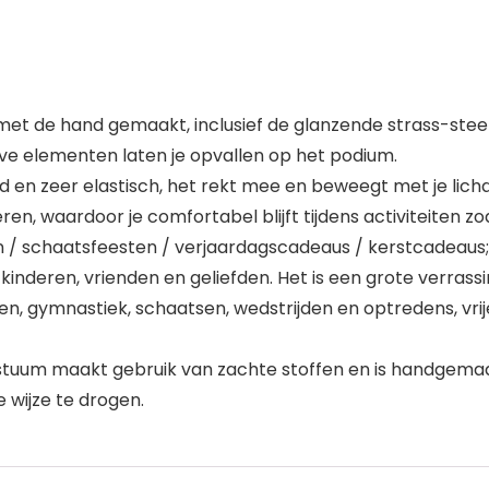
s met de hand gemaakt, inclusief de glanzende strass-ste
ve elementen laten je opvallen op het podium.
nd en zeer elastisch, het rekt mee en beweegt met je lic
eren, waardoor je comfortabel blijft tijdens activiteiten z
 / schaatsfeesten / verjaardagscadeaus / kerstcadeaus;
kinderen, vrienden en geliefden. Het is een grote verrassi
en, gymnastiek, schaatsen, wedstrijden en optredens, vrij
tuum maakt gebruik van zachte stoffen en is handgemaak
 wijze te drogen.