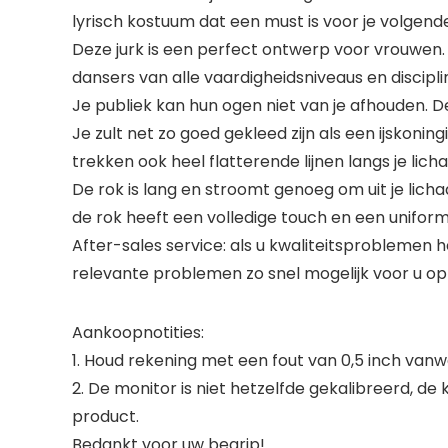
lyrisch kostuum dat een must is voor je volgen
Deze jurk is een perfect ontwerp voor vrouwen. 
dansers van alle vaardigheidsniveaus en discipli
Je publiek kan hun ogen niet van je afhouden. De 
Je zult net zo goed gekleed zijn als een ijskoni
trekken ook heel flatterende lijnen langs je lich
De rok is lang en stroomt genoeg om uit je lichaam 
de rok heeft een volledige touch en een uniform
After-sales service: als u kwaliteitsproblemen 
relevante problemen zo snel mogelijk voor u op
Aankoopnotities:
1. Houd rekening met een fout van 0,5 inch va
2. De monitor is niet hetzelfde gekalibreerd, de
product.
Bedankt voor uw begrip!