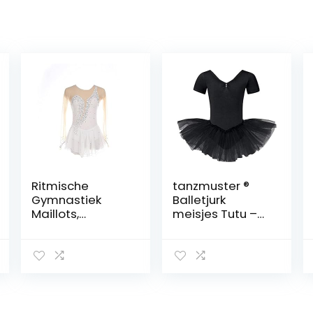
Ritmische
tanzmuster ®
Gymnastiek
Balletjurk
Maillots,
meisjes Tutu –
Prestaties
Nele – (maat
Meisjes Dames
92-170) van
Mouwloos
katoen met
Competitie
glitterstenen,
Spandex Hoge
balletkleding
Elasticiteit
voor kinderen
Professioneel
ballet