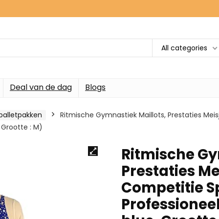
All categories
Deal van de dag
Blogs
balletpakken
Ritmische Gymnastiek Maillots, Prestaties M
, Grootte : M)
Ritmische Gy
Prestaties M
Competitie S
Professioneel