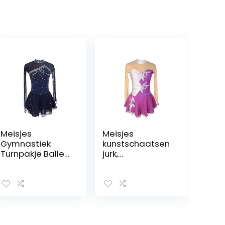
Meisjes
Meisjes
Gymnastiek
kunstschaatsen
Turnpakje Ballet
jurk,
Jurk, Lange
dansvoorstellin
Mouwen Splice
g competitie
Back Figuur
kleding ijs pak
Schaatsen Jurk
bloemen
Hedendaagse
patroon ijs rok
Lyrische Dans
kleding jurken
Kostuums
handgemaakt