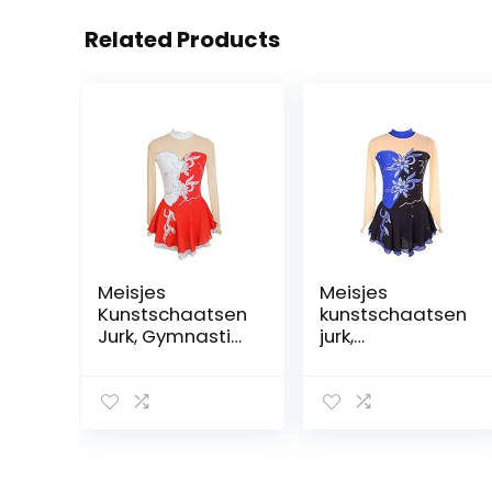
Related Products
Meisjes
Meisjes
Kunstschaatsen
kunstschaatsen
Jurk, Gymnastiek
jurk,
Maillots
dansvoorstellin
Schaatsen
g competitie
Concurrentie
kleding ijs pak
Kostuum Lange
bloemen
Mouwen Dans
patroon ijs rok
Kostuums Voor
kleding jurken
Meisje
handgemaakt