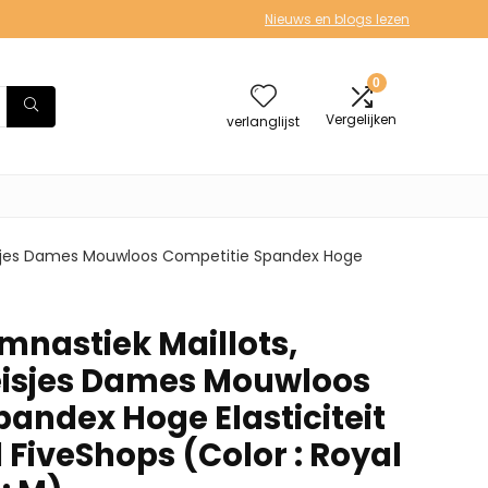
Nieuws en blogs lezen
0
Vergelijken
verlanglijst
eisjes Dames Mouwloos Competitie Spandex Hoge
mnastiek Maillots,
eisjes Dames Mouwloos
pandex Hoge Elasticiteit
 FiveShops (Color : Royal