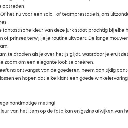
de optreden
Of het nu voor een solo- of teamprestatie is, ons uitzond
nes.
fantastische kleur van deze jurk staat prachtig bij elke h
ngin of prinses terwijl je je routine uitvoert. De lange m
aam.
te draaien als je over het ijs glijdt, waardoor je eruitziet a
e zoom om een ​​elegante look te creëren.
heeft na ontvangst van de goederen, neem dan tijdig conta
lossen en hopen dat elke klant een goede winkelervaring
nwege handmatige meting!
 kleur van het item op de foto kan enigszins afwijken van 