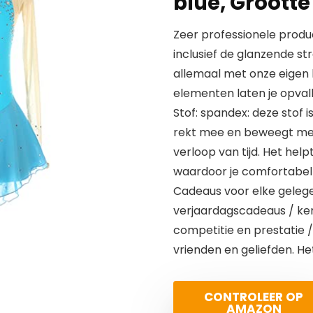
blue, Grootte 
Zeer professionele produc
inclusief de glanzende st
allemaal met onze eigen 
elementen laten je opval
Stof: spandex: deze stof 
rekt mee en beweegt met 
verloop van tijd. Het help
waardoor je comfortabel bl
Cadeaus voor elke gelege
verjaardagscadeaus / ke
competitie en prestatie /
vrienden en geliefden. He
CONTROLEER OP
AMAZON