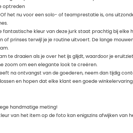
de optreden
Of het nu voor een solo- of teamprestatie is, ons uitzond
nes.
fantastische kleur van deze jurk staat prachtig bij elke h
ngin of prinses terwijl je je routine uitvoert. De lange m
aam.
te draaien als je over het ijs glijdt, waardoor je eruitziet a
e zoom om een ​​elegante look te creëren.
heeft na ontvangst van de goederen, neem dan tijdig conta
lossen en hopen dat elke klant een goede winkelervaring
nwege handmatige meting!
 kleur van het item op de foto kan enigszins afwijken van 