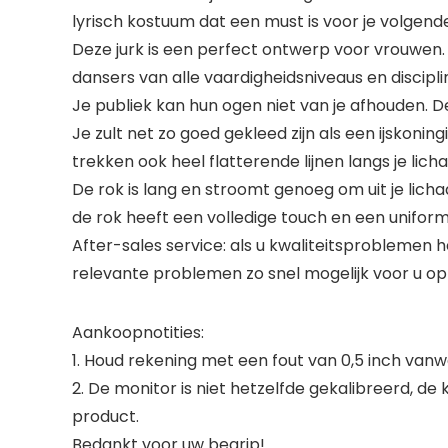
lyrisch kostuum dat een must is voor je volgen
Deze jurk is een perfect ontwerp voor vrouwen. 
dansers van alle vaardigheidsniveaus en discipli
Je publiek kan hun ogen niet van je afhouden. De 
Je zult net zo goed gekleed zijn als een ijskoni
trekken ook heel flatterende lijnen langs je lich
De rok is lang en stroomt genoeg om uit je lichaam 
de rok heeft een volledige touch en een uniform
After-sales service: als u kwaliteitsproblemen 
relevante problemen zo snel mogelijk voor u op
Aankoopnotities:
1. Houd rekening met een fout van 0,5 inch va
2. De monitor is niet hetzelfde gekalibreerd, de
product.
Bedankt voor uw begrip!