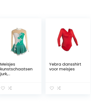
Meisjes
Yebra dansshirt
kunstschaatsen
voor meisjes
jurk,
dansvoorstellin
g competitie
kleding ijs pak
bloemen
patroon ijs rok
kleding jurken
handgemaakt