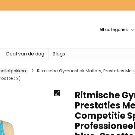
All categories
Deal van de dag
Blogs
balletpakken
Ritmische Gymnastiek Maillots, Prestaties M
rootte : S)
Ritmische Gy
Prestaties M
Competitie S
Professioneel