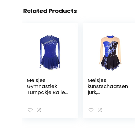
Related Products
Meisjes
Meisjes
Gymnastiek
kunstschaatsen
Turnpakje Ballet
jurk,
Jurk, Lange
dansvoorstellin
Mouwen Splice
g competitie
Back Figuur
kleding ijs pak
Schaatsen Jurk
bloemen
Hedendaagse
patroon ijs rok
Lyrische Dans
kleding jurken
Kostuums
handgemaakt