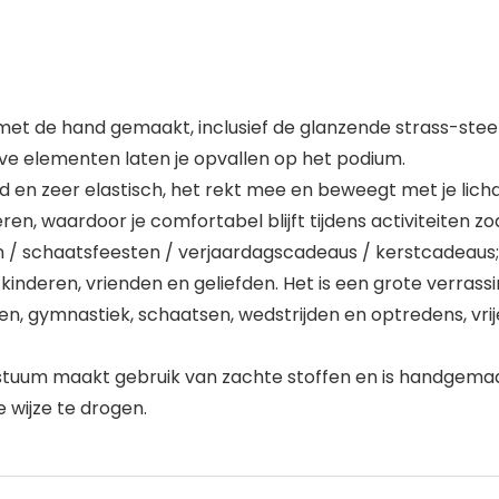
s met de hand gemaakt, inclusief de glanzende strass-ste
ve elementen laten je opvallen op het podium.
nd en zeer elastisch, het rekt mee en beweegt met je lic
eren, waardoor je comfortabel blijft tijdens activiteiten z
 / schaatsfeesten / verjaardagscadeaus / kerstcadeaus;
kinderen, vrienden en geliefden. Het is een grote verrassi
en, gymnastiek, schaatsen, wedstrijden en optredens, vrij
tuum maakt gebruik van zachte stoffen en is handgemaak
 wijze te drogen.