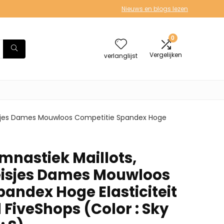
Nieuws en blogs lezen
0
Vergelijken
verlanglijst
eisjes Dames Mouwloos Competitie Spandex Hoge
mnastiek Maillots,
eisjes Dames Mouwloos
pandex Hoge Elasticiteit
 FiveShops (Color : Sky