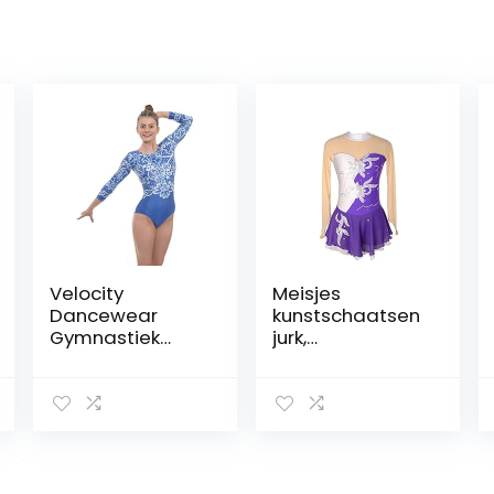
Velocity
Meisjes
Dancewear
kunstschaatsen
Gymnastiek
jurk,
turnpakjes voor
dansvoorstellin
meisjes Deluxe
g competitie
kleding ijs pak
bloemen
patroon ijs rok
kleding jurken
handgemaakt