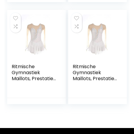
patroon ijs rok
patroon ijs rok
kleding jurken
kleding jurken
handgemaakt
handgemaakt
FiveShops (Color :
FiveShops (Color :
X, Grootte : XL)
P, Grootte : S)
Ritmische
Ritmische
Gymnastiek
Gymnastiek
Maillots, Prestaties
Maillots, Prestaties
Meisjes Dames
Meisjes Dames
Mouwloos
Mouwloos
Competitie
Competitie
Spandex Hoge
Spandex Hoge
Elasticiteit
Elasticiteit
Professioneel
Professioneel
FiveShops (Color :
FiveShops (Color :
Wit, Grootte : XS)
Wit, Grootte : M)