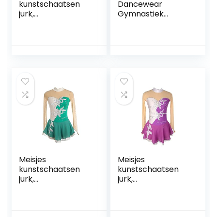
kunstschaatsen
Dancewear
jurk,
Gymnastiek
dansvoorstelling
turnpakjes voor
competitie kleding
meisjes Deluxe
ijs pak bloemen
Gepersonaliseerd
patroon ijs rok
e Mambo lange
kleding jurken
mouw en
handgemaakt
mouwloos
FiveShops (Color :
T, Grootte : S)
Meisjes
Meisjes
kunstschaatsen
kunstschaatsen
jurk,
jurk,
dansvoorstelling
dansvoorstelling
competitie kleding
competitie kleding
ijs pak bloemen
ijs pak bloemen