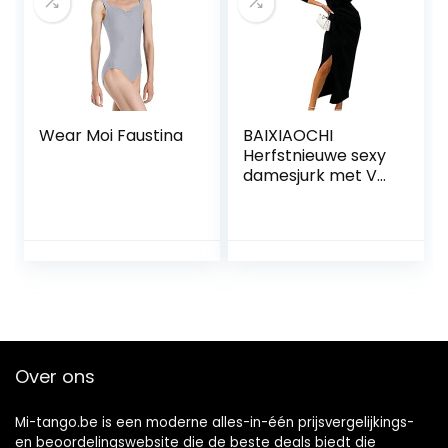
lange mouwen,
tuniek, tops, T-
shirt
Wear Moi Faustina
BAIXIAOCHI
Herfstnieuwe sexy
damesjurk met V-
hals, lange
mouwen, splitjurk,
avondjurk rok
Over ons
Mi-tango.be is een moderne alles-in-één prijsvergelijkings-
en beoordelingswebsite die de beste deals biedt die