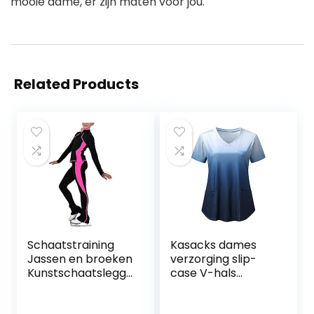
mooie dame, er zijn maten voor jou.
Related Products
Schaatstraining
Kasacks dames
Jassen en broeken
verzorging slip-
Kunstschaatsleggi
case V-hals
ng voor meisjes
zakken
Skate
kleurverloop