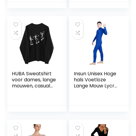
sportkledingset(Si
sliphemd
ze:140,Color:Roze)
verzorgingsshirt
werkuniform
tuniek top T-shirt
blouse
damesblouses
tops
HUBA Sweatshirt
Insun Unisex Hoge
voor dames, lange
hals Voetloze
mouwen, casual
Lange Mouw Lycra
pullover,
Spandex Unitard
knuffelpullover,
ronde hals,
elegant, casual,
zonder capuchon,
doodshoofd,
bedrukt, effen
vintage shirt met